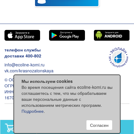
телефон службы
доставки 400-802
info@ecoline-komi.ru
vk.com/krasnozatonskaya
© ООО «Эколайн», 2026
Мы используем cookies
ОГРН: 1021100512993
Во время посещения сайта ecoline-komi.ru вы
ИНН: 1101030557
соглашаетесь с тем, что мы обрабатываем
167000 Сыктывкар ул. Ленина 118
ваши персональные данные с
использованием метрических программ.
Обычная версия сайта
Подробнее
.
Согласен
В вашей корзине
нет товаров