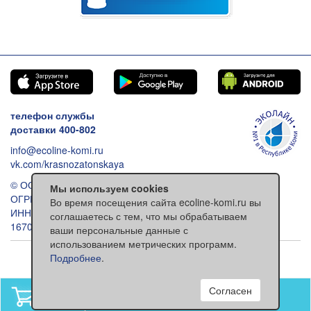
телефон службы
доставки 400-802
info@ecoline-komi.ru
vk.com/krasnozatonskaya
© ООО «Эколайн», 2026
Мы используем cookies
ОГРН: 1021100512993
Во время посещения сайта ecoline-komi.ru вы
ИНН: 1101030557
соглашаетесь с тем, что мы обрабатываем
167000 Сыктывкар ул. Ленина 118
ваши персональные данные с
использованием метрических программ.
Обычная версия сайта
Подробнее
.
Согласен
В вашей корзине
нет товаров