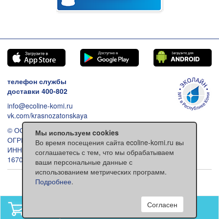
телефон службы
доставки 400-802
info@ecoline-komi.ru
vk.com/krasnozatonskaya
© ООО «Эколайн», 2026
Мы используем cookies
ОГРН: 1021100512993
Во время посещения сайта ecoline-komi.ru вы
ИНН: 1101030557
соглашаетесь с тем, что мы обрабатываем
167000 Сыктывкар ул. Ленина 118
ваши персональные данные с
использованием метрических программ.
Обычная версия сайта
Подробнее
.
Согласен
В вашей корзине
нет товаров